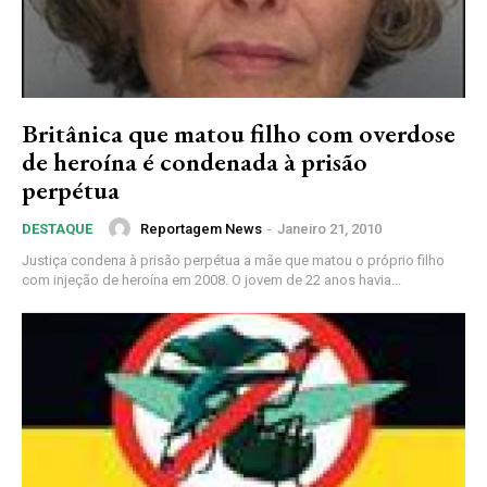
Britânica que matou filho com overdose
de heroína é condenada à prisão
perpétua
Reportagem News
-
Janeiro 21, 2010
DESTAQUE
Justiça condena à prisão perpétua a mãe que matou o próprio filho
com injeção de heroína em 2008. O jovem de 22 anos havia...