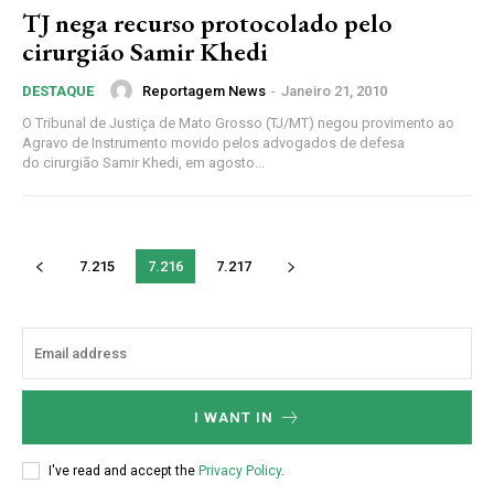
TJ nega recurso protocolado pelo
Nóticias exclusivas
cirurgião Samir Khedi
Reportagem News
-
Janeiro 21, 2010
DESTAQUE
ESCOLHA O PLANO
O Tribunal de Justiça de Mato Grosso (TJ/MT) negou provimento ao
Agravo de Instrumento movido pelos advogados de defesa
do cirurgião Samir Khedi, em agosto...
Premium
7.215
7.216
7.217
R$
100
/ ano
I WANT IN
Acesso as notícias publicas
Acesso a comentários
I've read and accept the
Privacy Policy
.
Notícias exclusivas