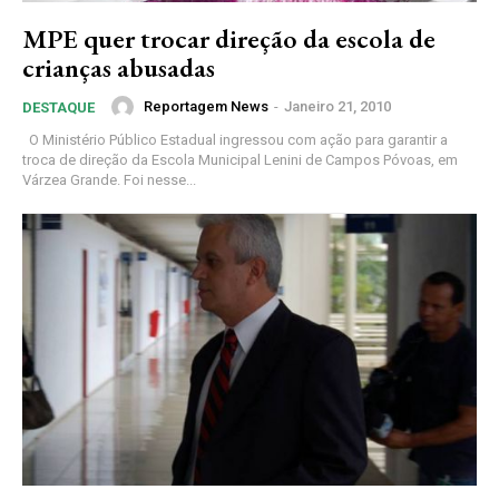
MPE quer trocar direção da escola de
crianças abusadas
Reportagem News
-
Janeiro 21, 2010
DESTAQUE
Assine nosso site e tenha acessos
O Ministério Público Estadual ingressou com ação para garantir a
troca de direção da Escola Municipal Lenini de Campos Póvoas, em
exclusivo
Várzea Grande. Foi nesse...
Grátis
Gratuitamente
/ para sempre
Acesso as notícias publicas
Acesso a comentários