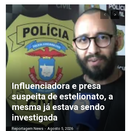
Influenciadora e presa
suspeita de estelionato, a
mesma já estava sendo
Assine nosso site e tenha acessos
investigada
exclusivo
Reportagem News
-
Agosto 5, 2026