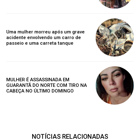
Premium
R$
100
Uma mulher morreu após um grave
/ ano
acidente envolvendo um carro de
passeio e uma carreta tanque
Acesso as notícias publicas
Acesso a comentários
Notícias exclusivas
MULHER É ASSASSINADA EM
GUARANTÃ DO NORTE COM TIRO NA
CABEÇA NO ÚLTIMO DOMINGO
ANUAL
MENSAL
NOTÍCIAS RELACIONADAS