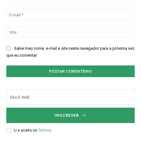
E-
mai
Sit
Salve meu nome, e-mail e site neste navegador para a próxima vez
que eu comentar.
INSCREVER
Li e aceito os
Termos
.