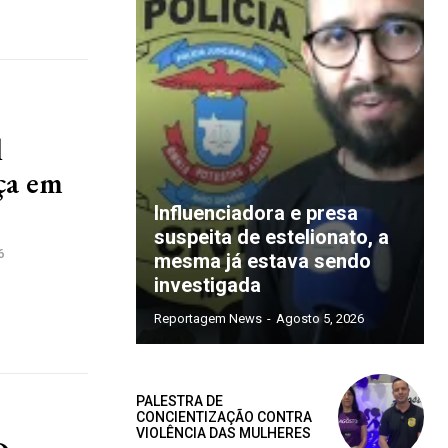
l
ça em
Influenciadora e presa
suspeita de estelionato, a
6
mesma já estava sendo
xclusivo
investigada
Reportagem News
-
Agosto 5, 2026
PALESTRA DE
CONCIENTIZAÇÃO CONTRA
VIOLÊNCIA DAS MULHERES