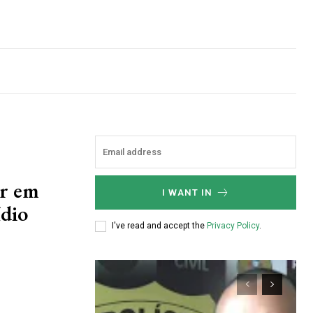
ar em
I WANT IN
ídio
I've read and accept the
Privacy Policy
.