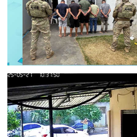
Gratuitament
Acesso as notícias publicas
Acesso a comentários
Nóticias exclusivas
ESCOLHA O PLA