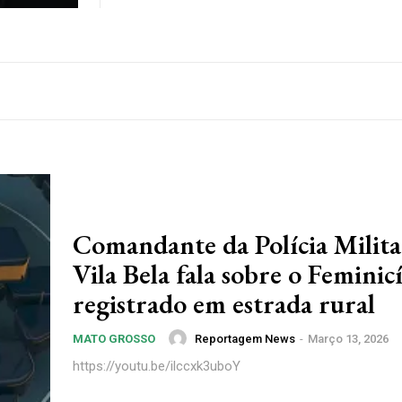
Comandante da Polícia Milit
Vila Bela fala sobre o Feminic
registrado em estrada rural
Reportagem News
-
Março 13, 2026
MATO GROSSO
https://youtu.be/ilccxk3uboY