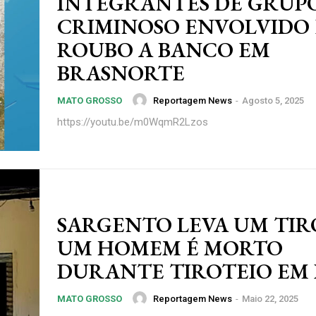
INTEGRANTES DE GRUP
Premium
CRIMINOSO ENVOLVIDO
e
R$
100
ROUBO A BANCO EM
/ para sempre
/ 
BRASNORTE
Reportagem News
-
Agosto 5, 2025
MATO GROSSO
Acesso as notícias p
https://youtu.be/m0WqmR2Lzos
Acesso a comentári
Notícias exclusivas
ANU
SARGENTO LEVA UM TIR
NO
UM HOMEM É MORTO
DURANTE TIROTEIO EM
Reportagem News
-
Maio 22, 2025
MATO GROSSO