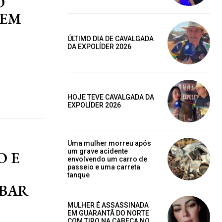
O
 EM
ÚLTIMO DIA DE CAVALGADA
ano
DA EXPOLÍDER 2026
ublicas
os
HOJE TEVE CAVALGADA DA
EXPOLÍDER 2026
Uma mulher morreu após
AL
MENSAL
um grave acidente
O E
envolvendo um carro de
passeio e uma carreta
tanque
 BAR
MULHER É ASSASSINADA
EM GUARANTÃ DO NORTE
COM TIRO NA CABEÇA NO