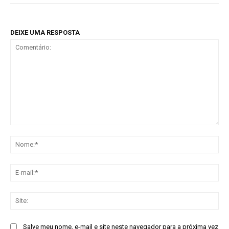
DEIXE UMA RESPOSTA
Comentário:
No
E-
mai
Sit
Salve meu nome, e-mail e site neste navegador para a próxima vez