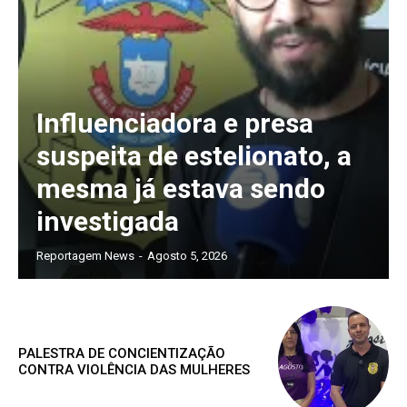
Assine nosso site e tenha acessos
exclusivo
Influenciadora e presa
suspeita de estelionato, a
mesma já estava sendo
Grátis
investigada
Gratuitamente
Reportagem News
-
Agosto 5, 2026
/ para sempre
Acesso as notícias publicas
PALESTRA DE CONCIENTIZAÇÃO
Acesso a comentários
CONTRA VIOLÊNCIA DAS MULHERES
Nóticias exclusivas