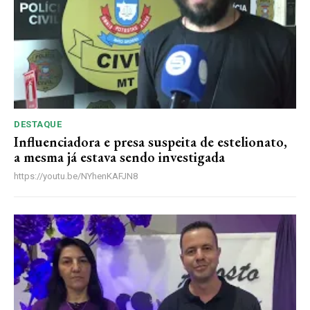
R$
100
/ ano
Acesso as notícias publicas
Acesso a comentários
Notícias exclusivas
DESTAQUE
Influenciadora e presa suspeita de estelionato,
a mesma já estava sendo investigada
ANUAL
MENSAL
https://youtu.be/NYhenKAFJN8