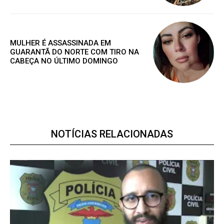
Gratuitamente
/ para sempre
MULHER É ASSASSINADA EM
GUARANTÃ DO NORTE COM TIRO NA
CABEÇA NO ÚLTIMO DOMINGO
Acesso as notícias publicas
Acesso a comentários
Nóticias exclusivas
NOTÍCIAS RELACIONADAS
ESCOLHA O PLANO
Premium