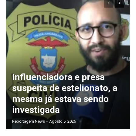
Assine nosso site e tenha acessos
exclusivo
Influenciadora e presa
Grátis
suspeita de estelionato, a
mesma já estava sendo
Gratuitamente
investigada
/ para sempre
Reportagem News
-
Agosto 5, 2026
Acesso as notícias publicas