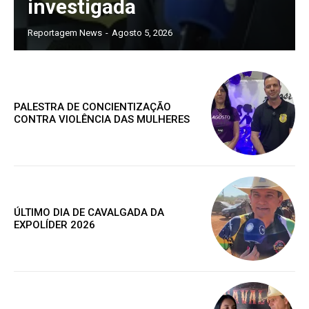
investigada
Reportagem News
-
Agosto 5, 2026
Grátis
PALESTRA DE CONCIENTIZAÇÃO
Gratuitamente
CONTRA VIOLÊNCIA DAS MULHERES
/ para sempre
Acesso as notícias publicas
Acesso a comentários
Nóticias exclusivas
ÚLTIMO DIA DE CAVALGADA DA
EXPOLÍDER 2026
ESCOLHA O PLANO