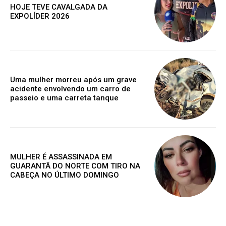
HOJE TEVE CAVALGADA DA
EXPOLÍDER 2026
Premium
R$
100
/ ano
Uma mulher morreu após um grave
acidente envolvendo um carro de
passeio e uma carreta tanque
Acesso as notícias publicas
Acesso a comentários
Notícias exclusivas
MULHER É ASSASSINADA EM
GUARANTÃ DO NORTE COM TIRO NA
ANUAL
MENSAL
CABEÇA NO ÚLTIMO DOMINGO