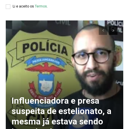
Li e aceito os
Termos
.
Influenciadora e presa
suspeita de estelionato, a
Assine nosso site e tenha acessos
mesma já estava sendo
exclusivo