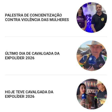
Grátis
PALESTRA DE CONCIENTIZAÇÃO
CONTRA VIOLÊNCIA DAS MULHERES
Gratuitamente
/ para sempre
Acesso as notícias publicas
ÚLTIMO DIA DE CAVALGADA DA
Acesso a comentários
EXPOLÍDER 2026
Nóticias exclusivas
ESCOLHA O PLANO
HOJE TEVE CAVALGADA DA
EXPOLÍDER 2026