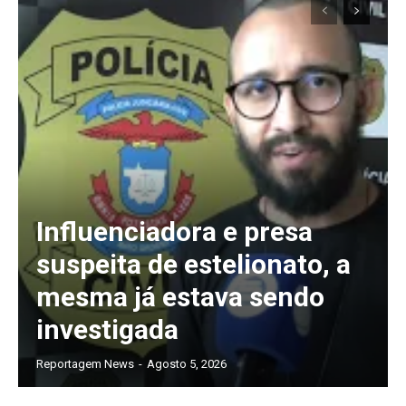
Influenciadora e presa
suspeita de estelionato, a
mesma já estava sendo
Assine nosso site e tenha acessos
investigada
exclusivo
Reportagem News
-
Agosto 5, 2026