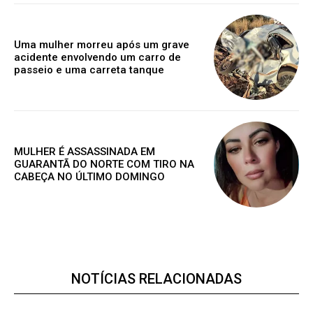
Premium
Uma mulher morreu após um grave
R$
100
acidente envolvendo um carro de
/ ano
passeio e uma carreta tanque
Acesso as notícias publicas
Acesso a comentários
MULHER É ASSASSINADA EM
Notícias exclusivas
GUARANTÃ DO NORTE COM TIRO NA
CABEÇA NO ÚLTIMO DOMINGO
ANUAL
MENSAL
NOTÍCIAS RELACIONADAS