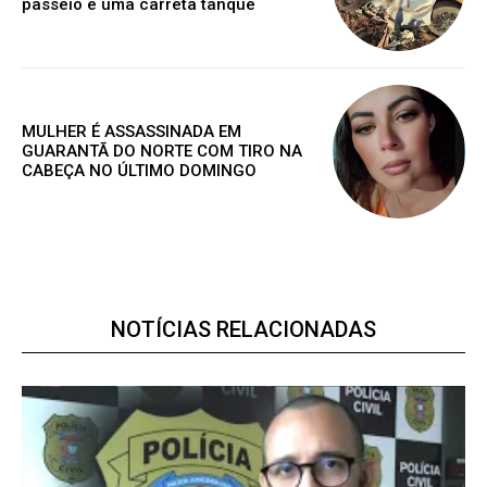
passeio e uma carreta tanque
ESCOLHA O PLANO
MULHER É ASSASSINADA EM
GUARANTÃ DO NORTE COM TIRO NA
CABEÇA NO ÚLTIMO DOMINGO
Premium
R$
100
/ ano
NOTÍCIAS RELACIONADAS
Acesso as notícias publicas
Acesso a comentários
Notícias exclusivas