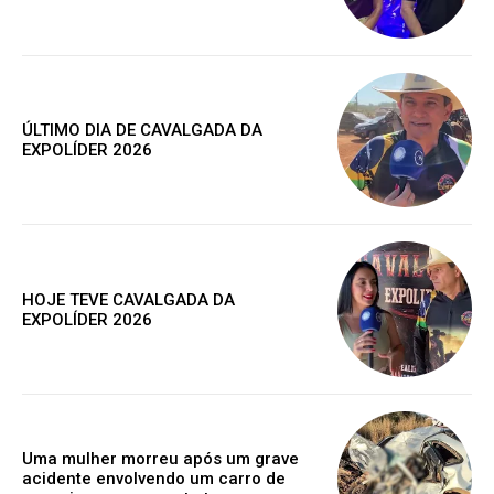
Assine nosso site e tenha acessos
exclusivo
ÚLTIMO DIA DE CAVALGADA DA
EXPOLÍDER 2026
Grátis
HOJE TEVE CAVALGADA DA
Gratuitamente
EXPOLÍDER 2026
/ para sempre
Acesso as notícias publicas
Acesso a comentários
Uma mulher morreu após um grave
Nóticias exclusivas
acidente envolvendo um carro de