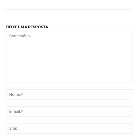
DEIXE UMA RESPOSTA
Comentário:
No
E-
mai
Sit