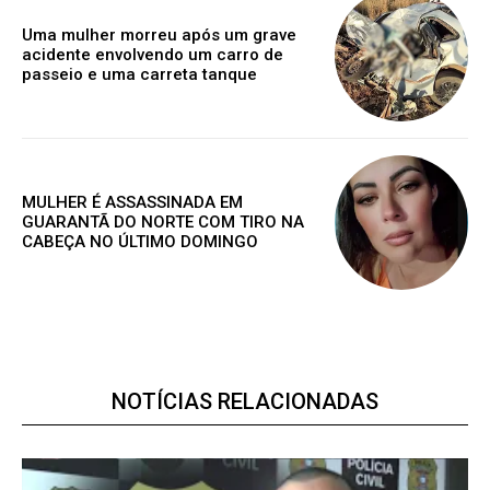
Nóticias exclusivas
Uma mulher morreu após um grave
acidente envolvendo um carro de
passeio e uma carreta tanque
ESCOLHA O PLANO
MULHER É ASSASSINADA EM
GUARANTÃ DO NORTE COM TIRO NA
CABEÇA NO ÚLTIMO DOMINGO
Premium
R$
100
/ ano
NOTÍCIAS RELACIONADAS
Acesso as notícias publicas
Acesso a comentários
Notícias exclusivas