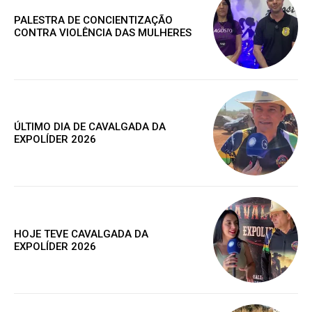
PALESTRA DE CONCIENTIZAÇÃO
CONTRA VIOLÊNCIA DAS MULHERES
Assine nosso site e tenha acessos
exclusivo
ÚLTIMO DIA DE CAVALGADA DA
EXPOLÍDER 2026
Grátis
Gratuitamente
HOJE TEVE CAVALGADA DA
/ para sempre
EXPOLÍDER 2026
Acesso as notícias publicas
Acesso a comentários