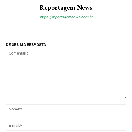
Reportagem News
https://reportagemnews.com.br
DEIXE UMA RESPOSTA
Comentário:
No
E-
mai