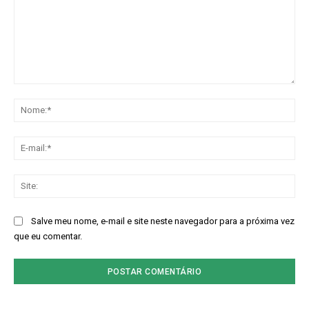
Comentário:
No
E-
mai
Sit
Salve meu nome, e-mail e site neste navegador para a próxima vez
que eu comentar.