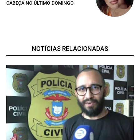
CABEÇA NO ÚLTIMO DOMINGO
Premium
NOTÍCIAS RELACIONADAS
R$
100
/ ano
Acesso as notícias publicas
Acesso a comentários
Notícias exclusivas
ANUAL
MENSAL