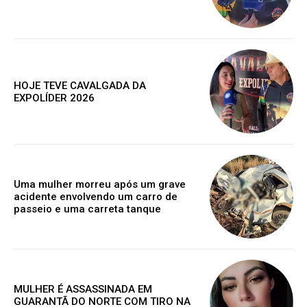
Assine nosso site e tenha acessos
exclusivo
HOJE TEVE CAVALGADA DA
EXPOLÍDER 2026
Grátis
Gratuitamente
/ para sempre
Uma mulher morreu após um grave
acidente envolvendo um carro de
passeio e uma carreta tanque
Acesso as notícias publicas
Acesso a comentários
Nóticias exclusivas
MULHER É ASSASSINADA EM
GUARANTÃ DO NORTE COM TIRO NA
ESCOLHA O PLANO