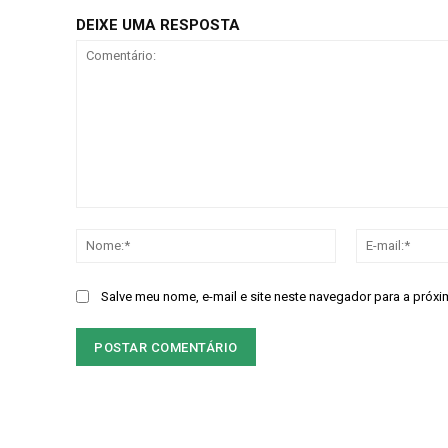
Gratuitament
DEIXE UMA RESPOSTA
Acesso as notícias publicas
Acesso a comentários
Nóticias exclusivas
Comentário:
Nome:*
ESCOLHA O PLA
Salve meu nome, e-mail e site neste navegador para a próxi