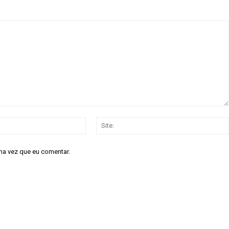
e
R$
100
/ para sempre
/ 
Acesso as notícias p
Acesso a comentári
Notícias exclusivas
E-
ANU
mail:*
NO
ma vez que eu comentar.