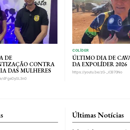
COLÍDER
A DE
ÚLTIMO DIA DE CA
NTIZAÇÃO CONTRA
DA EXPOLÍDER 2026
IA DAS MULHERES
https://youtu.be/zG-_iCB70No
.be/dFgeDySL3n0
is
Últimas Notícias