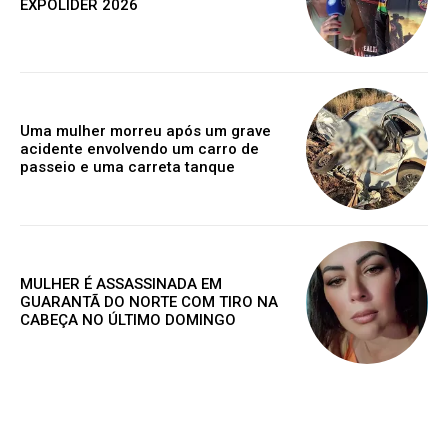
EXPOLÍDER 2026
Grátis
Uma mulher morreu após um grave
Gratuitamente
acidente envolvendo um carro de
/ para sempre
passeio e uma carreta tanque
Acesso as notícias publicas
Acesso a comentários
MULHER É ASSASSINADA EM
Nóticias exclusivas
GUARANTÃ DO NORTE COM TIRO NA
CABEÇA NO ÚLTIMO DOMINGO
ESCOLHA O PLANO