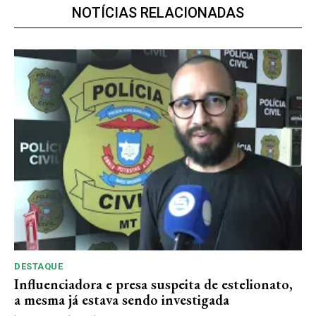
NOTÍCIAS RELACIONADAS
Premium
R$
100
/ ano
Acesso as notícias publicas
Acesso a comentários
Notícias exclusivas
ANUAL
MENSAL
DESTAQUE
Influenciadora e presa suspeita de estelionato,
a mesma já estava sendo investigada