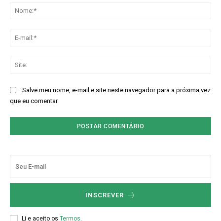
No
E-
mai
Sit
Salve meu nome, e-mail e site neste navegador para a próxima vez
que eu comentar.
INSCREVER
Li e aceito os
Termos
.