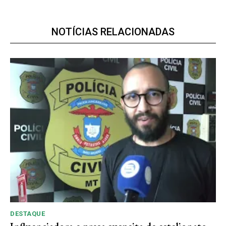
NOTÍCIAS RELACIONADAS
Premium
R$
100
/ ano
Acesso as notícias publicas
Acesso a comentários
Notícias exclusivas
ANUAL
MENSAL
DESTAQUE