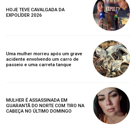
HOJE TEVE CAVALGADA DA
EXPOLÍDER 2026
Grátis
Gratuitamente
Uma mulher morreu após um grave
/ para sempre
acidente envolvendo um carro de
passeio e uma carreta tanque
Acesso as notícias publicas
Acesso a comentários
Nóticias exclusivas
MULHER É ASSASSINADA EM
GUARANTÃ DO NORTE COM TIRO NA
CABEÇA NO ÚLTIMO DOMINGO
ESCOLHA O PLANO