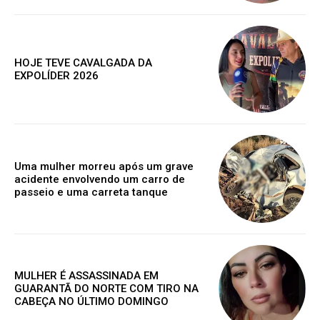
exclusivo
HOJE TEVE CAVALGADA DA
EXPOLÍDER 2026
Grátis
Gratuitamente
/ para sempre
Uma mulher morreu após um grave
acidente envolvendo um carro de
passeio e uma carreta tanque
Acesso as notícias publicas
Acesso a comentários
Nóticias exclusivas
MULHER É ASSASSINADA EM
GUARANTÃ DO NORTE COM TIRO NA
CABEÇA NO ÚLTIMO DOMINGO
ESCOLHA O PLANO