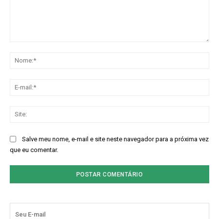
Comentário:
No
E-
mai
Sit
Salve meu nome, e-mail e site neste navegador para a próxima vez
que eu comentar.