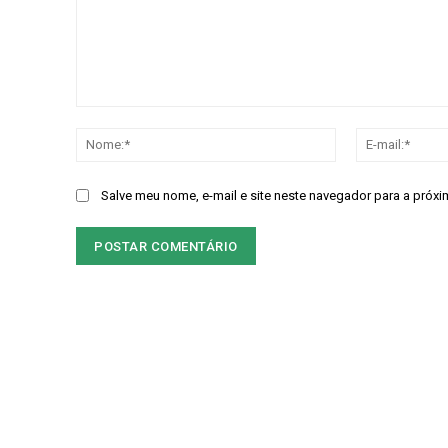
Gratuitament
Comentário:
Nome:*
Acesso as notícias publicas
Acesso a comentários
Nóticias exclusivas
Salve meu nome, e-mail e site neste navegador para a próxi
ESCOLHA O PLA