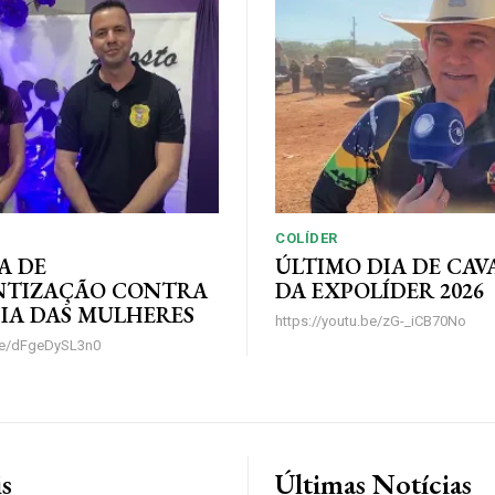
COLÍDER
A DE
ÚLTIMO DIA DE CA
NTIZAÇÃO CONTRA
DA EXPOLÍDER 2026
IA DAS MULHERES
https://youtu.be/zG-_iCB70No
.be/dFgeDySL3n0
is
Últimas Notícias