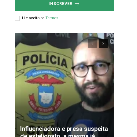
INSCREVER
Li e aceito os
Termos
.
xclusivo
Influenciadora e presa suspeita
de estelionato, a mesma já