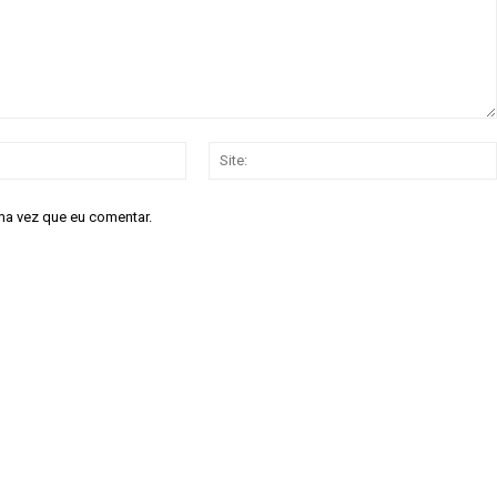
e
R$
100
/ para sempre
/ 
E-
Acesso as notícias p
mail:*
Acesso a comentári
ma vez que eu comentar.
Notícias exclusivas
ANU
NO