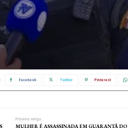
:
Facebook
Twitter
Pinterest
Próximo artigo
S
MULHER É ASSASSINADA EM GUARANTÃ DO