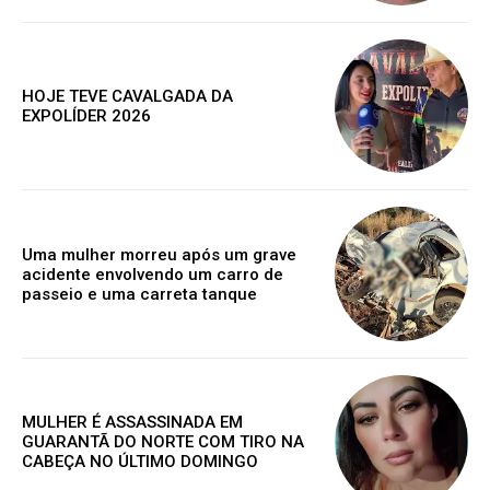
exclusivo
HOJE TEVE CAVALGADA DA
EXPOLÍDER 2026
Grátis
Gratuitamente
/ para sempre
Uma mulher morreu após um grave
acidente envolvendo um carro de
passeio e uma carreta tanque
Acesso as notícias publicas
Acesso a comentários
Nóticias exclusivas
MULHER É ASSASSINADA EM
GUARANTÃ DO NORTE COM TIRO NA
CABEÇA NO ÚLTIMO DOMINGO
ESCOLHA O PLANO