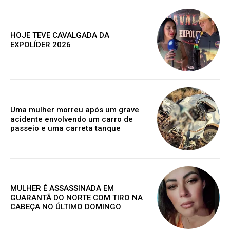
exclusivo
HOJE TEVE CAVALGADA DA
EXPOLÍDER 2026
Grátis
Gratuitamente
/ para sempre
Uma mulher morreu após um grave
acidente envolvendo um carro de
passeio e uma carreta tanque
Acesso as notícias publicas
Acesso a comentários
Nóticias exclusivas
MULHER É ASSASSINADA EM
GUARANTÃ DO NORTE COM TIRO NA
CABEÇA NO ÚLTIMO DOMINGO
ESCOLHA O PLANO