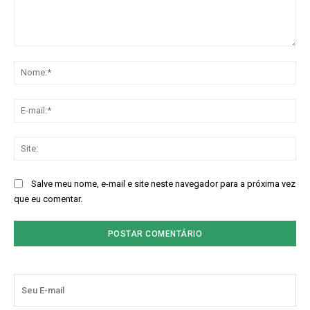
Comentário:
No
E-
mai
Sit
Salve meu nome, e-mail e site neste navegador para a próxima vez
que eu comentar.