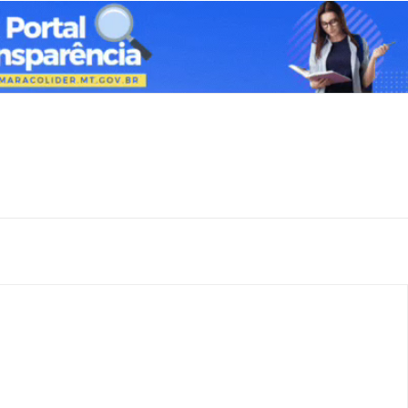
e
R$
100
/ para sempre
/ 
Acesso as notícias p
Acesso a comentári
Notícias exclusivas
ANU
NO