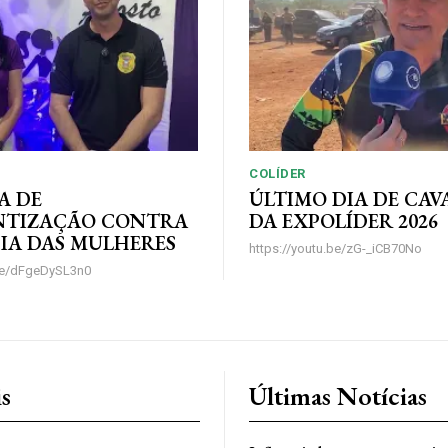
COLÍDER
A DE
ÚLTIMO DIA DE CA
NTIZAÇÃO CONTRA
DA EXPOLÍDER 2026
IA DAS MULHERES
https://youtu.be/zG-_iCB70No
.be/dFgeDySL3n0
is
Últimas Notícias