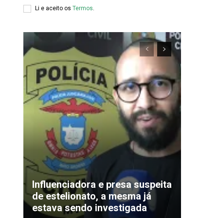
Li e aceito os
Termos
.
xclusivo
Influenciadora e presa suspeita
de estelionato, a mesma já
estava sendo investigada