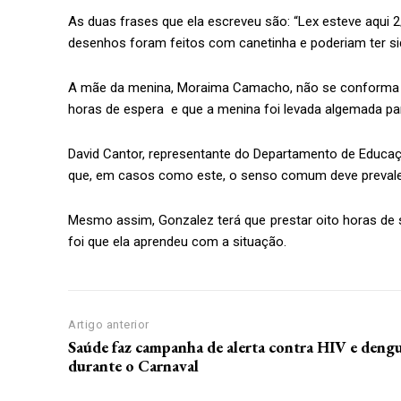
As duas frases que ela escreveu são: “Lex esteve aqui 
desenhos foram feitos com canetinha e poderiam ter si
A mãe da menina, Moraima Camacho, não se conforma com
horas de espera e que a menina foi levada algemada par
David Cantor, representante do Departamento de Educaçã
que, em casos como este, o senso comum deve prevale
Assine 
Mesmo assim, Gonzalez terá que prestar oito horas de 
foi que ela aprendeu com a situação.
Artigo anterior
Saúde faz campanha de alerta contra HIV e deng
Grátis
durante o Carnaval