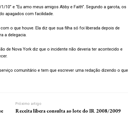
2/1/10” e “Eu amo meus amigos Abby e Faith”. Segundo a garota, os
do apagados com facilidade.
 o que houve. Ela diz que sua filha só foi liberada depois de
a a delegacia.
o de Nova York diz que o incidente não deveria ter acontecido e
cer.
nosso site e tenha acessos e
serviço comunitário e tem que escrever uma redação dizendo o que
Próximo artigo
ue
Receita libera consulta ao lote do IR 2008/2009
Premium