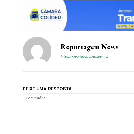
Gratuitament
Acesso as notícias publicas
Acesso a comentários
Reportagem News
Nóticias exclusivas
https://reportagemnews.com.br
ESCOLHA O PLA
DEIXE UMA RESPOSTA