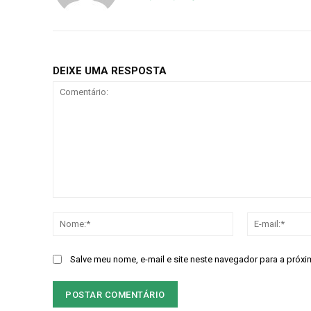
Gratuitament
DEIXE UMA RESPOSTA
Acesso as notícias publicas
Acesso a comentários
Nóticias exclusivas
ESCOLHA O PLA
Comentário:
Nome:*
Salve meu nome, e-mail e site neste navegador para a próxi