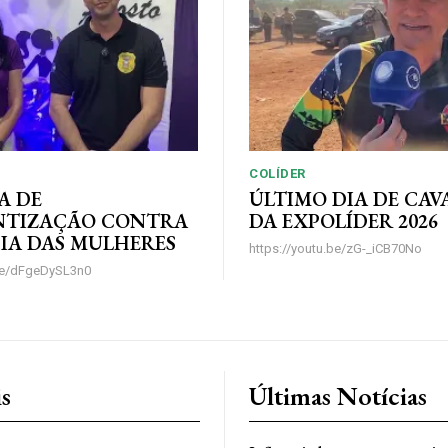
COLÍDER
A DE
ÚLTIMO DIA DE CA
NTIZAÇÃO CONTRA
DA EXPOLÍDER 2026
IA DAS MULHERES
https://youtu.be/zG-_iCB70No
.be/dFgeDySL3n0
is
Últimas Notícias