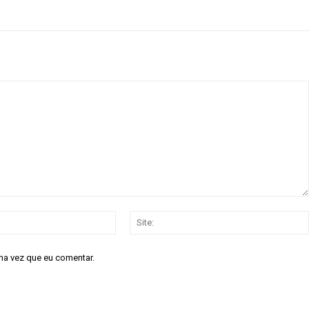
e
R$
100
/ para sempre
/ 
Acesso as notícias p
Acesso a comentári
Notícias exclusivas
ANU
NO
E-
mail:*
ma vez que eu comentar.