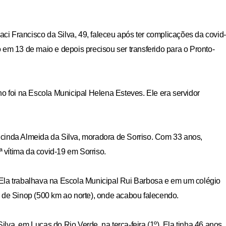
vaci Francisco da Silva, 49, faleceu após ter complicações da covid-
 em 13 de maio e depois precisou ser transferido para o Pronto-
ho foi na Escola Municipal Helena Esteves. Ele era servidor
 Lucinda Almeida da Silva, moradora de Sorriso. Com 33 anos,
ª vítima da covid-19 em Sorriso.
nosso site e tenha acessos e
 Ela trabalhava na Escola Municipal Rui Barbosa e em um colégio
l de Sinop (500 km ao norte), onde acabou falecendo.
lva, em Lucas do Rio Verde, na terça-feira (1º). Ela tinha 46 anos