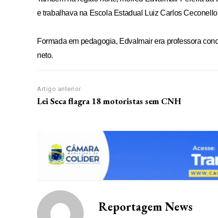
e trabalhava na Escola Estadual Luiz Carlos Ceconell
Grátis
Formada em pedagogia, Edvalmair era professora concu
Gratuitament
neto.
Artigo anterior
Lei Seca flagra 18 motoristas sem CNH
Acesso as notícias publicas
Acesso a comentários
Nóticias exclusivas
ESCOLHA O PLA
Reportagem News