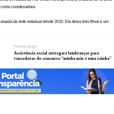
o como coordenadora.
Premium
rsada da rede estadual desde 2010. Ela deixa dois filhos e um
e
R$
100
/ para sempre
/ 
Próximo artigo
Assistência social entregará lembranças para
Acesso as notícias p
vencedoras do concurso “minha mãe é uma rainha”
Acesso a comentári
Notícias exclusivas
ANU
NO