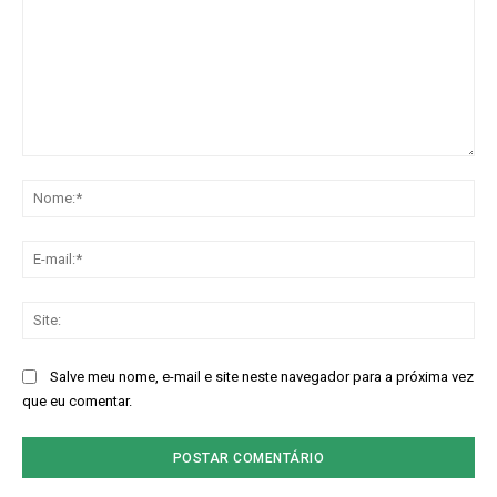
Comentário:
No
E-
mai
Sit
Salve meu nome, e-mail e site neste navegador para a próxima vez
que eu comentar.