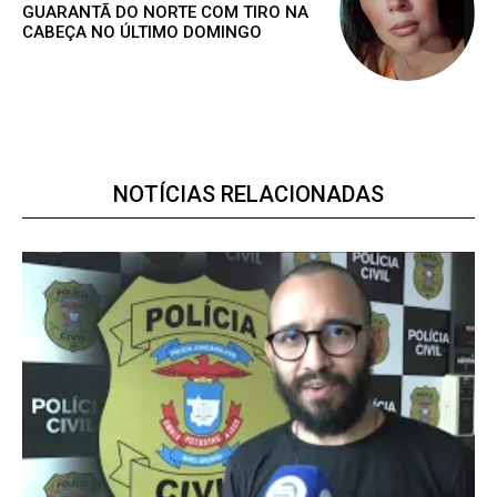
GUARANTÃ DO NORTE COM TIRO NA
CABEÇA NO ÚLTIMO DOMINGO
Acesso as notícias publicas
Acesso a comentários
Notícias exclusivas
NOTÍCIAS RELACIONADAS
ANUAL
MENSAL