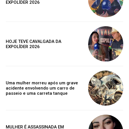
Gratuitamente
EXPOLÍDER 2026
/ para sempre
Acesso as notícias publicas
Acesso a comentários
Nóticias exclusivas
HOJE TEVE CAVALGADA DA
EXPOLÍDER 2026
ESCOLHA O PLANO
Uma mulher morreu após um grave
acidente envolvendo um carro de
passeio e uma carreta tanque
Premium
R$
100
/ ano
MULHER É ASSASSINADA EM