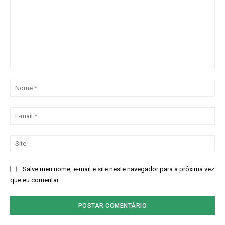
Comentário:
No
E-
mai
Sit
Salve meu nome, e-mail e site neste navegador para a próxima vez
que eu comentar.