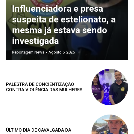
Assine nosso site e tenha acessos
Influenciadora e presa
exclusivo
suspeita de estelionato, a
mesma já estava sendo
investigada
Grátis
Reportagem News
-
Agosto 5, 2026
Gratuitamente
/ para sempre
PALESTRA DE CONCIENTIZAÇÃO
CONTRA VIOLÊNCIA DAS MULHERES
Acesso as notícias publicas
Acesso a comentários
Nóticias exclusivas
ÚLTIMO DIA DE CAVALGADA DA