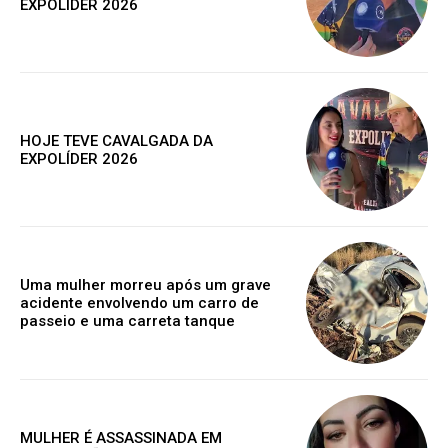
ESCOLHA O PLANO
EXPOLÍDER 2026
Premium
HOJE TEVE CAVALGADA DA
EXPOLÍDER 2026
R$
100
/ ano
Acesso as notícias publicas
Uma mulher morreu após um grave
acidente envolvendo um carro de
Acesso a comentários
passeio e uma carreta tanque
Notícias exclusivas
ANUAL
MENSAL
MULHER É ASSASSINADA EM