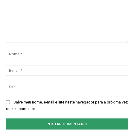
Comentário:
No
E-
Assine nosso site e tenha acessos
mai
exclusivo
Sit
Salve meu nome, e-mail e site neste navegador para a próxima vez
que eu comentar.
Grátis