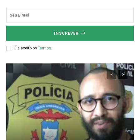
Gratuitamente
/ para sempre
Acesso as notícias publicas
INSCREVER
Acesso a comentários
Nóticias exclusivas
Li e aceito os
Termos
.
ESCOLHA O PLANO
Premium
R$
100
/ ano