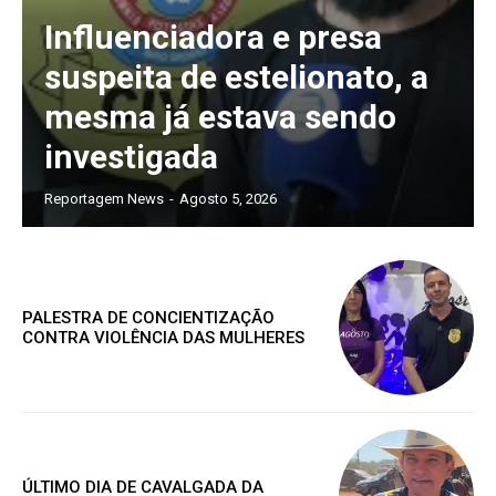
Influenciadora e presa
Acesso as notícias publicas
suspeita de estelionato, a
Acesso a comentários
mesma já estava sendo
Notícias exclusivas
investigada
Reportagem News
-
Agosto 5, 2026
ANUAL
MENSAL
PALESTRA DE CONCIENTIZAÇÃO
CONTRA VIOLÊNCIA DAS MULHERES
ÚLTIMO DIA DE CAVALGADA DA