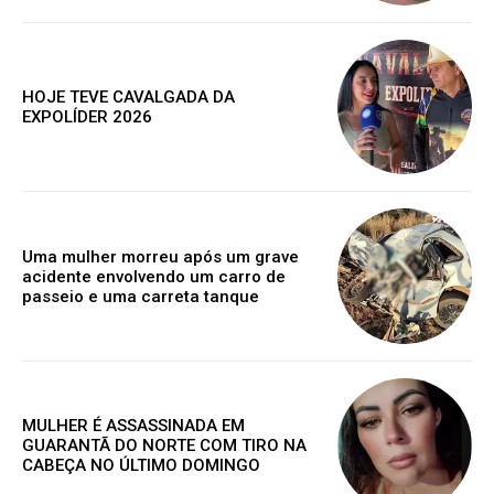
exclusivo
HOJE TEVE CAVALGADA DA
EXPOLÍDER 2026
Grátis
Gratuitamente
/ para sempre
Uma mulher morreu após um grave
acidente envolvendo um carro de
passeio e uma carreta tanque
Acesso as notícias publicas
Acesso a comentários
Nóticias exclusivas
MULHER É ASSASSINADA EM
GUARANTÃ DO NORTE COM TIRO NA
CABEÇA NO ÚLTIMO DOMINGO
ESCOLHA O PLANO