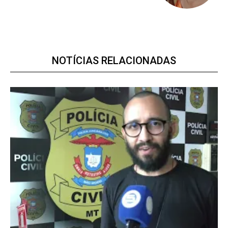
Premium
NOTÍCIAS RELACIONADAS
R$
100
/ ano
Acesso as notícias publicas
Acesso a comentários
Notícias exclusivas
ANUAL
MENSAL