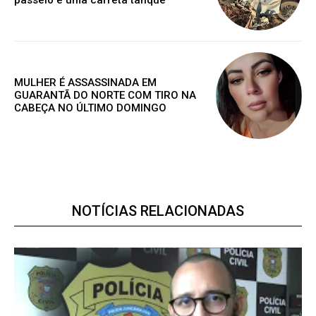
passeio e uma carreta tanque
Grátis
Gratuitamente
/ para sempre
MULHER É ASSASSINADA EM
GUARANTÃ DO NORTE COM TIRO NA
CABEÇA NO ÚLTIMO DOMINGO
Acesso as notícias publicas
Acesso a comentários
Nóticias exclusivas
ESCOLHA O PLANO
NOTÍCIAS RELACIONADAS
Premium