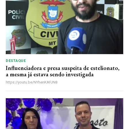
R$
100
/ ano
Acesso as notícias publicas
Acesso a comentários
Notícias exclusivas
DESTAQUE
Influenciadora e presa suspeita de estelionato,
ANUAL
MENSAL
a mesma já estava sendo investigada
https://youtu.be/NYhenKAFJN8