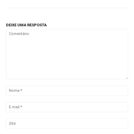
DEIXE UMA RESPOSTA
Comentário:
No
E-
mai
Sit