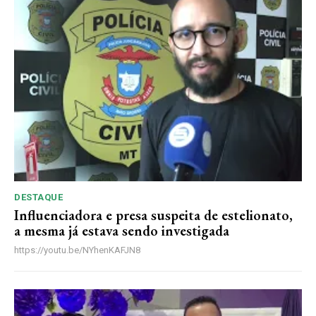
Premium
R$
100
/ ano
Acesso as notícias publicas
Acesso a comentários
Notícias exclusivas
ANUAL
MENSAL
DESTAQUE
Influenciadora e presa suspeita de estelionato,
a mesma já estava sendo investigada
https://youtu.be/NYhenKAFJN8