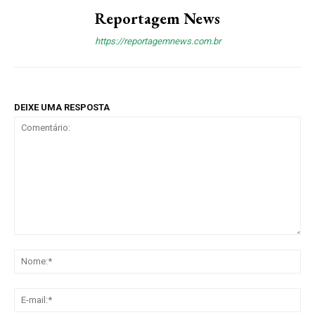
Reportagem News
https://reportagemnews.com.br
DEIXE UMA RESPOSTA
Comentário:
No
E-
mai