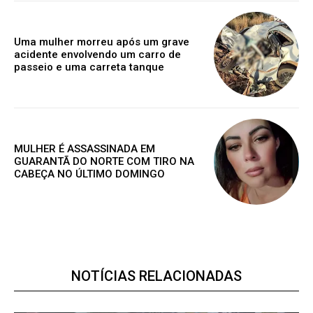
Grátis
Uma mulher morreu após um grave
acidente envolvendo um carro de
passeio e uma carreta tanque
Gratuitamente
/ para sempre
Acesso as notícias publicas
MULHER É ASSASSINADA EM
Acesso a comentários
GUARANTÃ DO NORTE COM TIRO NA
Nóticias exclusivas
CABEÇA NO ÚLTIMO DOMINGO
ESCOLHA O PLANO
NOTÍCIAS RELACIONADAS