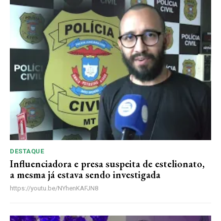
Premium
R$
100
/ ano
Acesso as notícias publicas
Acesso a comentários
Notícias exclusivas
ANUAL
MENSAL
DESTAQUE
Influenciadora e presa suspeita de estelionato,
a mesma já estava sendo investigada
https://youtu.be/NYhenKAFJN8