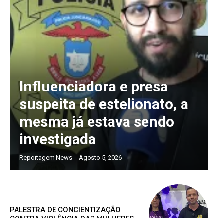
Assine nosso site e tenha acessos
exclusivo
Influenciadora e presa
suspeita de estelionato, a
Grátis
mesma já estava sendo
investigada
Gratuitamente
/ para sempre
Reportagem News
-
Agosto 5, 2026
Acesso as notícias publicas
Acesso a comentários
PALESTRA DE CONCIENTIZAÇÃO
Nóticias exclusivas