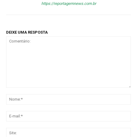
https://reportagemnews.com.br
DEIXE UMA RESPOSTA
Comentário:
No
E-
mai
Sit