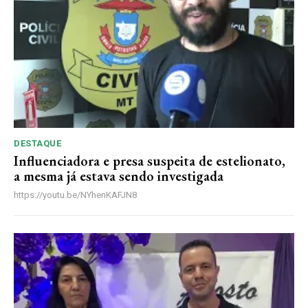
R$
100
/ ano
Acesso as notícias publicas
Acesso a comentários
Notícias exclusivas
DESTAQUE
Influenciadora e presa suspeita de estelionato,
ANUAL
MENSAL
a mesma já estava sendo investigada
https://youtu.be/NYhenKAFJN8