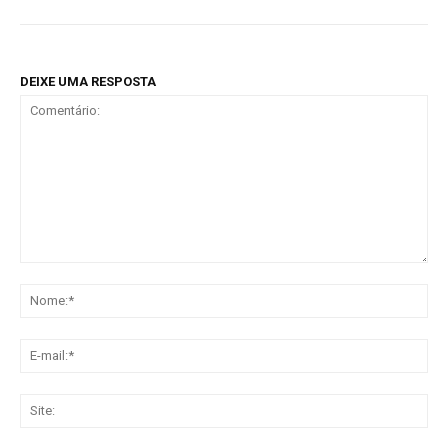
DEIXE UMA RESPOSTA
Comentário:
No
E-
mai
Sit