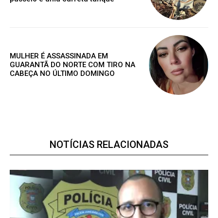
Grátis
Gratuitamente
/ para sempre
MULHER É ASSASSINADA EM
GUARANTÃ DO NORTE COM TIRO NA
CABEÇA NO ÚLTIMO DOMINGO
Acesso as notícias publicas
Acesso a comentários
Nóticias exclusivas
ESCOLHA O PLANO
NOTÍCIAS RELACIONADAS
Premium